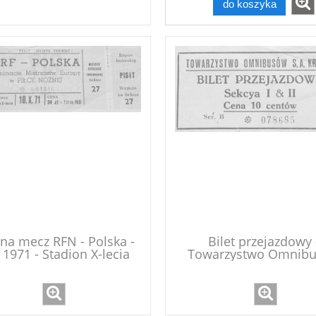
do koszyka
 na mecz RFN - Polska -
Bilet przejazdowy 
 1971 - Stadion X-lecia
Towarzystwo Omnib
S.A. Kraków 1975