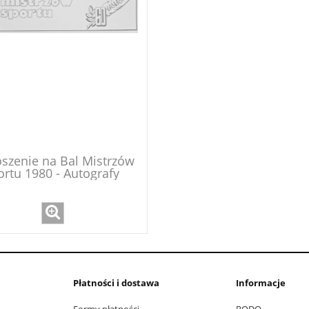
szenie na Bal Mistrzów
ortu 1980 - Autografy
esiątki" - Kozakiewicz,
linowski, Kowalczyk,
ła, Kielan, Marszałek,
Ślusarski, Czopek
Płatności i dostawa
Informacje