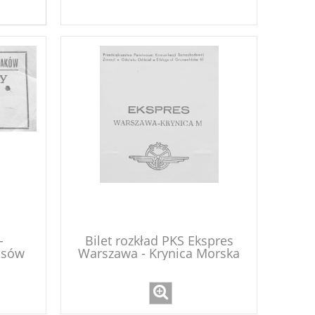
-
Bilet rozkład PKS Ekspres
usów
Warszawa - Krynica Morska
1976