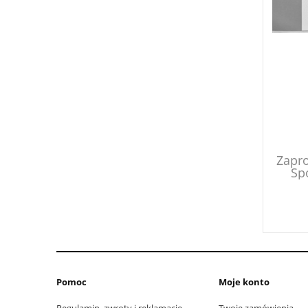
Zapro
Sp
"Dzi
Ma
Wszo
Pomoc
Moje konto