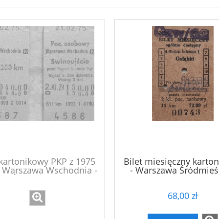
 kartonikowy PKP z 1975
Bilet miesięczny karto
- Warszawa Wschodnia -
- Warszawa Śródmieśc
Świnoujście
Gołąbki
68,00 zł