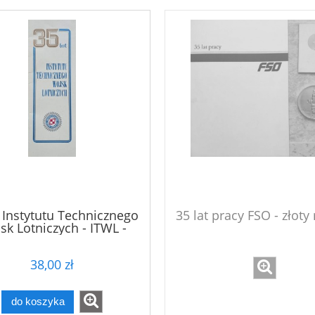
t Instytutu Technicznego
35 lat pracy FSO - złot
sk Lotniczych - ITWL -
folder reklamowy
38,00 zł
do koszyka