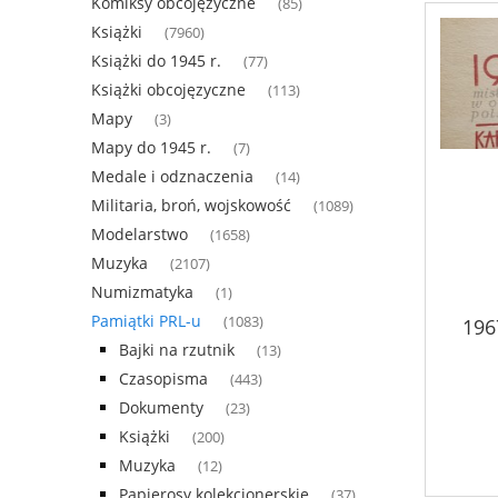
Komiksy obcojęzyczne
(85)
Książki
(7960)
Książki do 1945 r.
(77)
Książki obcojęzyczne
(113)
Mapy
(3)
Mapy do 1945 r.
(7)
Medale i odznaczenia
(14)
Militaria, broń, wojskowość
(1089)
Modelarstwo
(1658)
Muzyka
(2107)
Numizmatyka
(1)
Pamiątki PRL-u
(1083)
196
Bajki na rzutnik
(13)
Czasopisma
(443)
Dokumenty
(23)
Książki
(200)
Muzyka
(12)
Papierosy kolekcjonerskie
(37)