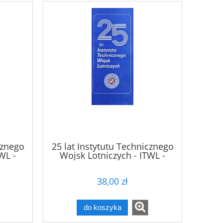
cznego
25 lat Instytutu Technicznego
WL -
Wojsk Lotniczych - ITWL -
folder reklamowy
38,00 zł
do koszyka