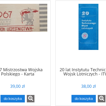
7 Mistrzostwa Wojska
20 lat Instytutu Techni
Polskiego - Karta
Wojsk Lotniczych - IT
uczestnictwa
folder reklamowy
39,00 zł
38,00 zł
do koszyka
do koszyka