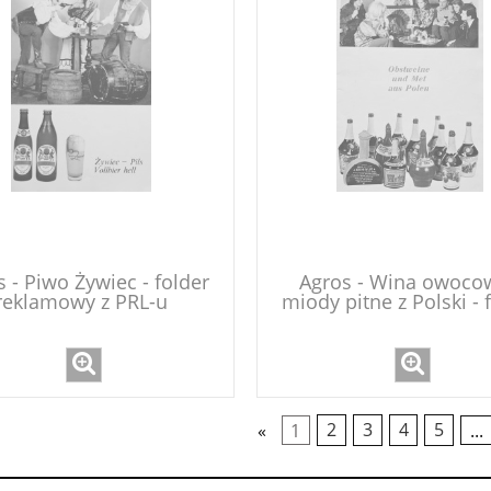
 - Piwo Żywiec - folder
Agros - Wina owocow
reklamowy z PRL-u
miody pitne z Polski - 
reklamowy z PRL-
«
1
2
3
4
5
...