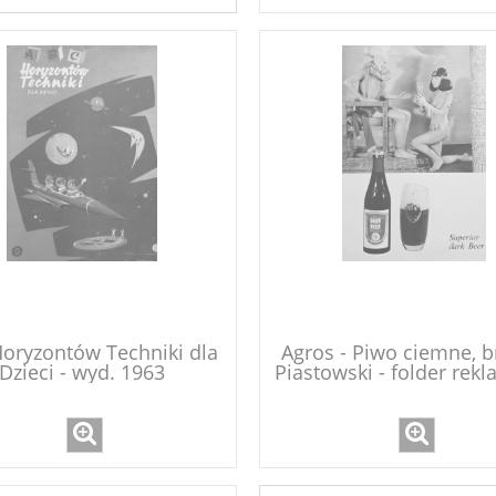
oryzontów Techniki dla
Agros - Piwo ciemne, 
Dzieci - wyd. 1963
Piastowski - folder rek
z PRL-u