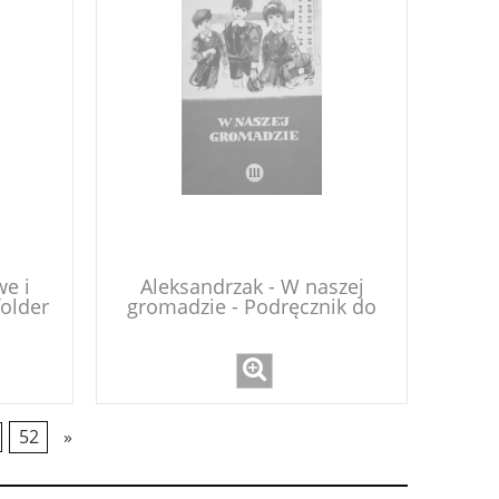
e i
Aleksandrzak - W naszej
folder
gromadzie - Podręcznik do
u
nauki języka polskiego dla
klasy III
52
»