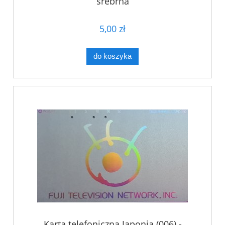
srebrna
5,00 zł
do koszyka
Karta telefoniczna Japonia (006) -