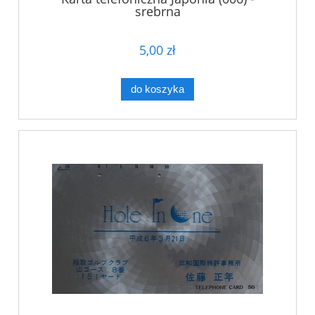
srebrna
5,00 zł
do koszyka