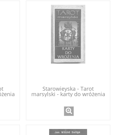
ot
Starowieyska - Tarot
óżenia
marsylski - karty do wróżenia