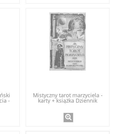
ński
Mistyczny tarot marzyciela -
ia -
karty + książka Dziennik
k
marzyciela - Heidi Darras,
Barbara Moore