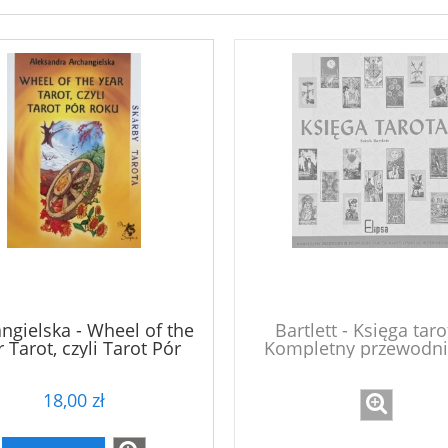
ngielska - Wheel of the
Bartlett - Księga taro
 Tarot, czyli Tarot Pór
Kompletny przewodni
Roku
świecie tarota: kart
symbole, interpreta
18,00 zł