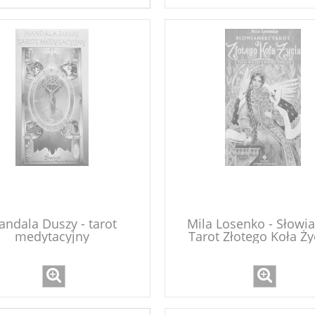
ndala Duszy - tarot
Mila Losenko - Słowia
medytacyjny
Tarot Złotego Koła Życ
karty + podręczni