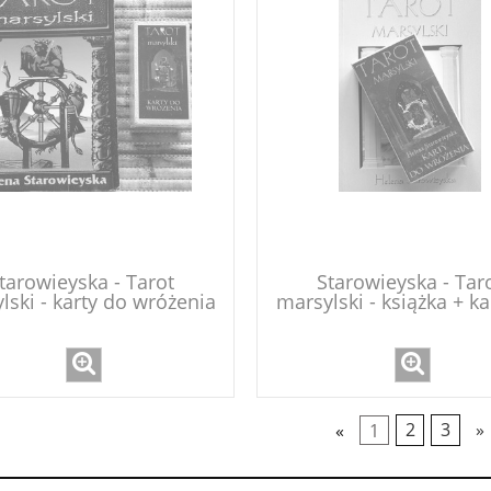
tarowieyska - Tarot
Starowieyska - Tar
lski - karty do wróżenia
marsylski - książka + ka
+ książka
wróżenia
«
1
2
3
»