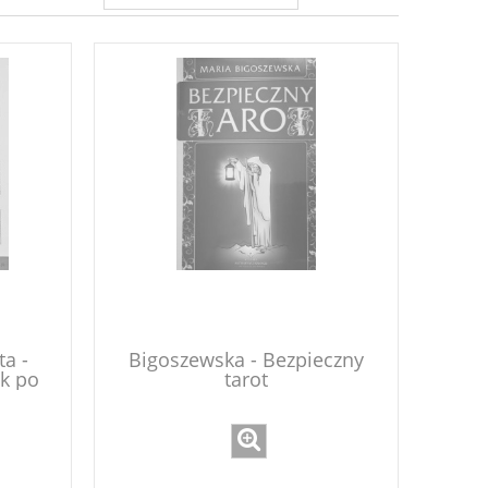
ta -
Bigoszewska - Bezpieczny
k po
tarot
y,
cje