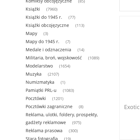
Komiksy obcojęzyczne
(85)
Książki
(7960)
Książki do 1945 r.
(77)
Książki obcojęzyczne
(113)
Mapy
(3)
Mapy do 1945 r.
(7)
Medale i odznaczenia
(14)
Militaria, broń, wojskowość
(1089)
Modelarstwo
(1654)
Muzyka
(2107)
Numizmatyka
(1)
Pamiątki PRL-u
(1083)
Pocztówki
(1201)
Exotic
Pocztówki zagraniczne
(8)
Reklama, ulotki, foldery, prospekty,
gadżety reklamowe
(975)
Reklama prasowa
(300)
Stara fotografia
(19)