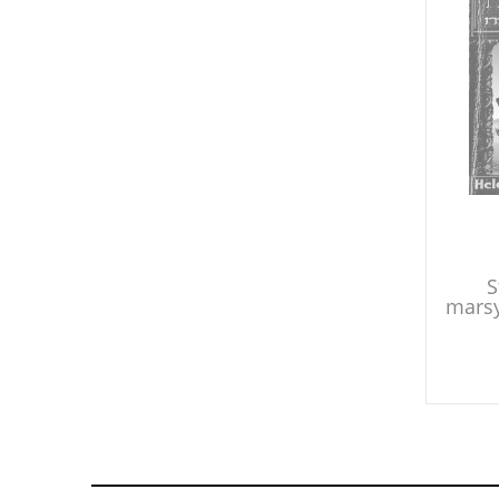
S
marsy