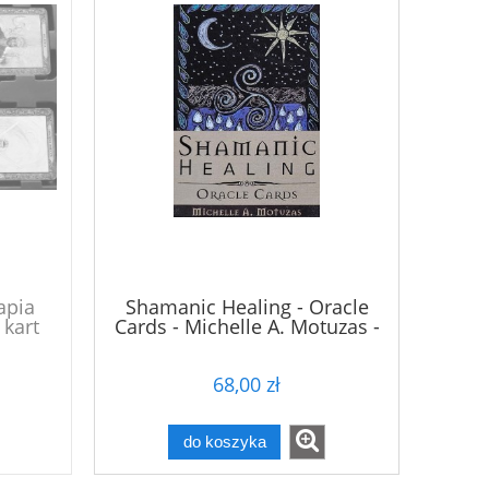
apia
Shamanic Healing - Oracle
 kart
Cards - Michelle A. Motuzas -
Szamańska terapia - Karty
Oracle
68,00 zł
do koszyka