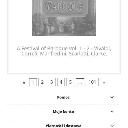
A Festival of Baroque vol. 1 - 2 - Vivaldi,
Correli, Manfredini, Scarlatti, Clarke,
Bach, Handel .... - 2CD
«
1
2
3
4
5
...
101
»
Pomoc
Moje konto
Płatności i dostawa