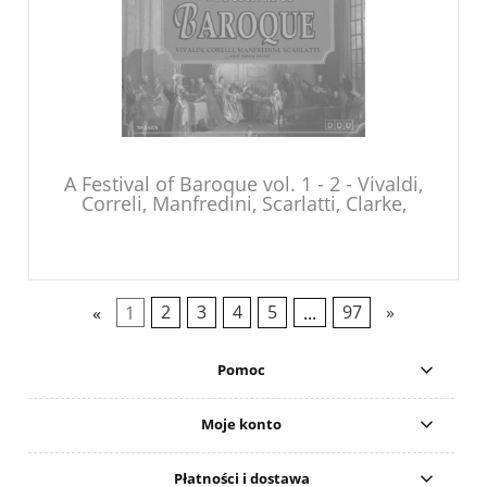
A Festival of Baroque vol. 1 - 2 - Vivaldi,
Correli, Manfredini, Scarlatti, Clarke,
Bach, Handel .... - 2CD
«
1
2
3
4
5
...
97
»
Pomoc
Moje konto
Płatności i dostawa