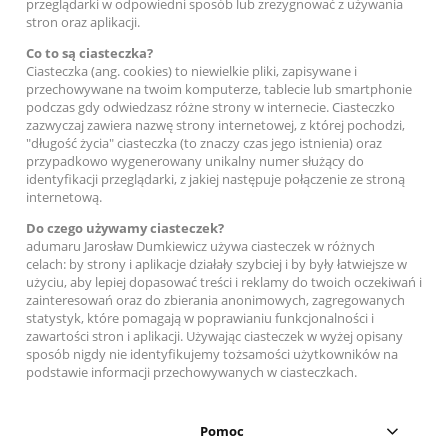
przeglądarki w odpowiedni sposób lub zrezygnować z używania
stron oraz aplikacji.
Co to są ciasteczka?
Ciasteczka (ang. cookies) to niewielkie pliki, zapisywane i
przechowywane na twoim komputerze, tablecie lub smartphonie
podczas gdy odwiedzasz różne strony w internecie. Ciasteczko
zazwyczaj zawiera nazwę strony internetowej, z której pochodzi,
"długość życia" ciasteczka (to znaczy czas jego istnienia) oraz
przypadkowo wygenerowany unikalny numer służący do
identyfikacji przeglądarki, z jakiej następuje połączenie ze stroną
internetową.
Do czego używamy ciasteczek?
adumaru Jarosław Dumkiewicz używa ciasteczek w różnych
celach: by strony i aplikacje działały szybciej i by były łatwiejsze w
użyciu, aby lepiej dopasować treści i reklamy do twoich oczekiwań i
zainteresowań oraz do zbierania anonimowych, zagregowanych
statystyk, które pomagają w poprawianiu funkcjonalności i
zawartości stron i aplikacji. Używając ciasteczek w wyżej opisany
sposób nigdy nie identyfikujemy tożsamości użytkowników na
podstawie informacji przechowywanych w ciasteczkach.
Pomoc