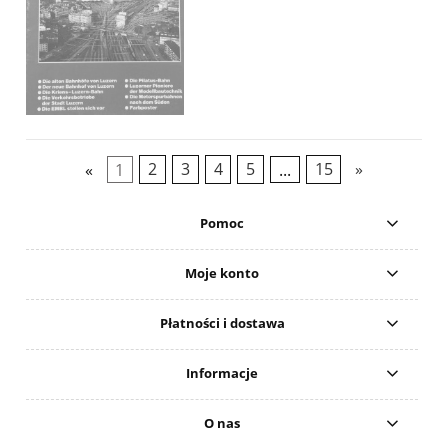
«
1
2
3
4
5
...
15
»
Pomoc
Moje konto
Płatności i dostawa
Informacje
O nas