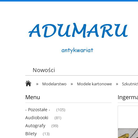
Nowości
»
»
»
Modelarstwo
Modele kartonowe
Szkutni
Menu
Ingerma
- Pozostałe -
(105)
Audiobooki
(81)
Autografy
(99)
Bilety
(13)