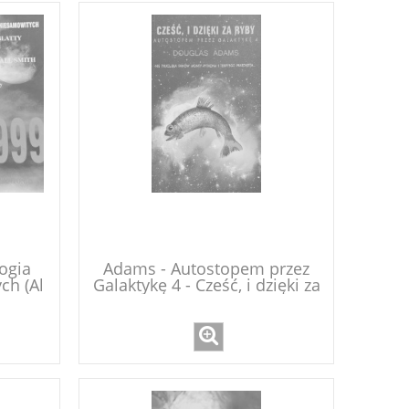
logia
Adams - Autostopem przez
ch (Al
Galaktykę 4 - Cześć, i dzięki za
ryby