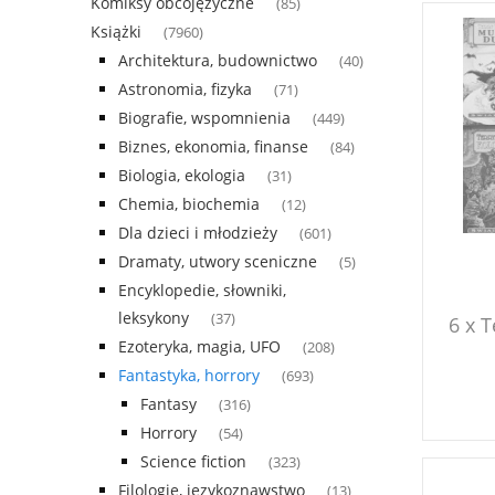
Komiksy obcojęzyczne
(85)
Książki
(7960)
Architektura, budownictwo
(40)
Astronomia, fizyka
(71)
Biografie, wspomnienia
(449)
Biznes, ekonomia, finanse
(84)
Biologia, ekologia
(31)
Chemia, biochemia
(12)
Dla dzieci i młodzieży
(601)
Dramaty, utwory sceniczne
(5)
Encyklopedie, słowniki,
leksykony
(37)
6 x T
Ezoteryka, magia, UFO
(208)
fant
Fantastyka, horrory
(693)
Fantasy
(316)
Horrory
(54)
Science fiction
(323)
Filologie, językoznawstwo
(13)