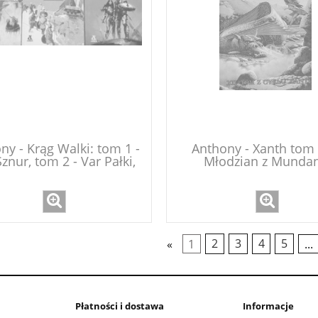
ny - Krąg Walki: tom 1 -
Anthony - Xanth tom 
znur, tom 2 - Var Pałki,
Młodzian z Mundan
tom 3 - Neq Miecz
«
1
2
3
4
5
...
Płatności i dostawa
Informacje