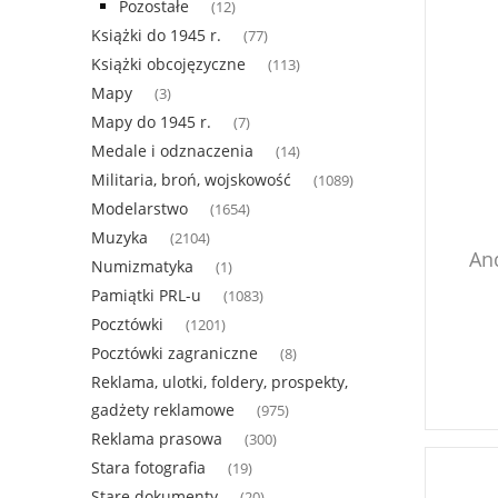
Pozostałe
(12)
Książki do 1945 r.
(77)
Książki obcojęzyczne
(113)
Mapy
(3)
Mapy do 1945 r.
(7)
Medale i odznaczenia
(14)
Militaria, broń, wojskowość
(1089)
Modelarstwo
(1654)
Muzyka
(2104)
And
Numizmatyka
(1)
Pamiątki PRL-u
(1083)
Pocztówki
(1201)
Pocztówki zagraniczne
(8)
Reklama, ulotki, foldery, prospekty,
gadżety reklamowe
(975)
Reklama prasowa
(300)
Stara fotografia
(19)
Stare dokumenty
(20)