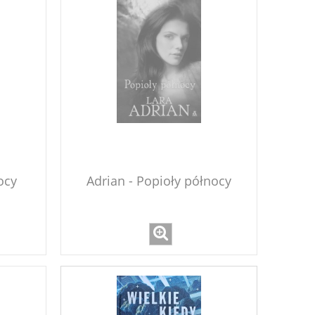
ocy
Adrian - Popioły północy