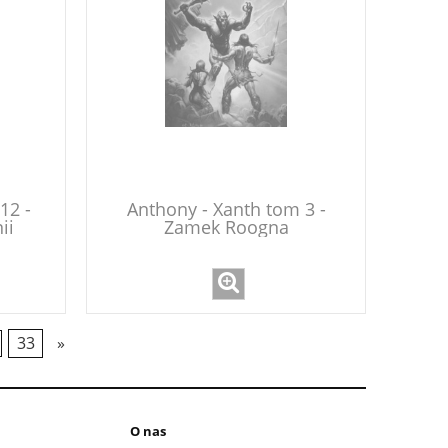
12 -
Anthony - Xanth tom 3 -
ii
Zamek Roogna
33
»
O nas