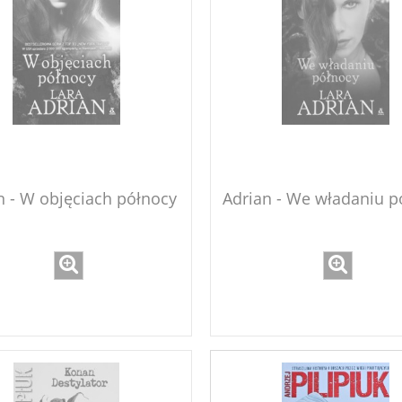
n - W objęciach północy
Adrian - We władaniu p