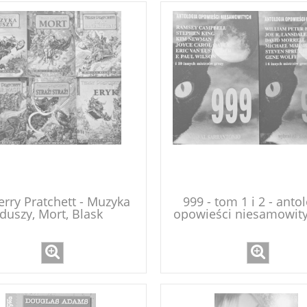
erry Pratchett - Muzyka
999 - tom 1 i 2 - anto
duszy, Mort, Blask
opowieści niesamowity
astyczny, Kolor magii,
Sarrantonio)
Straż! Straż!, Eryk