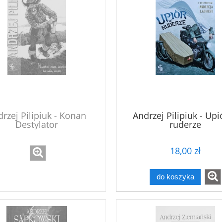
rzej Pilipiuk - Konan
Andrzej Pilipiuk - Upi
Destylator
ruderze
18,00 zł
do koszyka