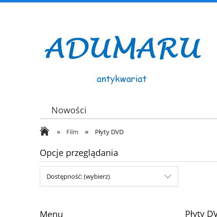
Nowości
»
»
Film
Płyty DVD
Opcje przeglądania
Dostępność: (wybierz)
Płyty D
Menu