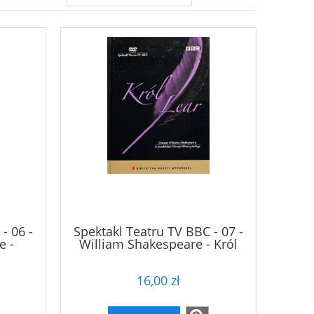
- 06 -
Spektakl Teatru TV BBC - 07 -
e -
William Shakespeare - Król
 - DVD
Lear - DVD
16,00 zł