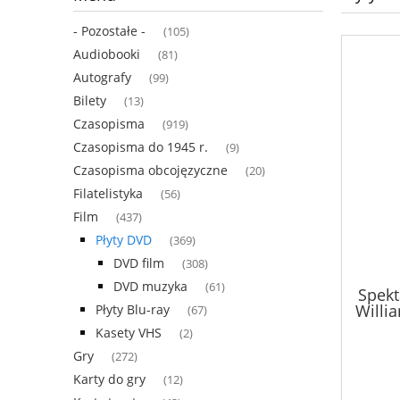
- Pozostałe -
(105)
Audiobooki
(81)
Autografy
(99)
Bilety
(13)
Czasopisma
(919)
Czasopisma do 1945 r.
(9)
Czasopisma obcojęzyczne
(20)
Filatelistyka
(56)
Film
(437)
Płyty DVD
(369)
DVD film
(308)
DVD muzyka
(61)
Spekt
Willi
Płyty Blu-ray
(67)
Kasety VHS
(2)
Gry
(272)
Karty do gry
(12)