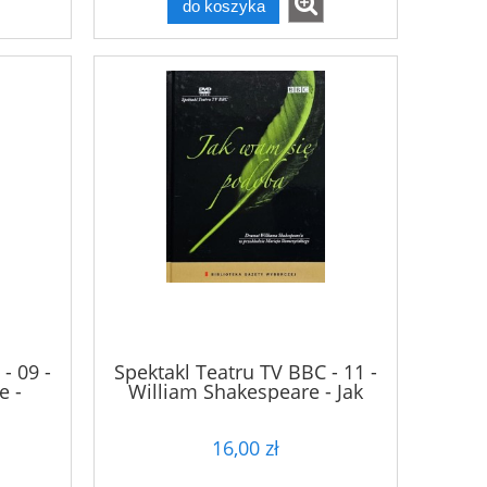
do koszyka
- 09 -
Spektakl Teatru TV BBC - 11 -
e -
William Shakespeare - Jak
ndsoru
wam się podoba - DVD
16,00 zł