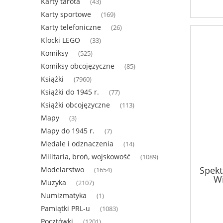
Karty tarota
(43)
Karty sportowe
(169)
Karty telefoniczne
(26)
Klocki LEGO
(33)
Komiksy
(525)
Komiksy obcojęzyczne
(85)
Książki
(7960)
Książki do 1945 r.
(77)
Książki obcojęzyczne
(113)
Mapy
(3)
Mapy do 1945 r.
(7)
Medale i odznaczenia
(14)
Militaria, broń, wojskowość
(1089)
Spekt
Modelarstwo
(1654)
Wi
Muzyka
(2107)
Anto
Numizmatyka
(1)
Pamiątki PRL-u
(1083)
Pocztówki
(1201)