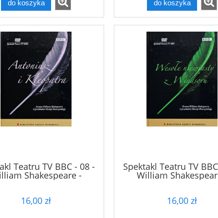
do koszyka
do koszyka
akl Teatru TV BBC - 08 -
Spektakl Teatru TV BBC 
lliam Shakespeare -
William Shakespear
niusz i Kleopatra - DVD
Wesołe niewiasty z Wi
- DVD
16,00 zł
16,00 zł