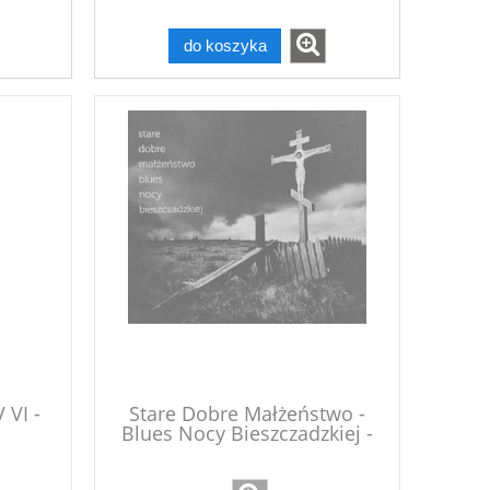
do koszyka
 VI -
Stare Dobre Małżeństwo -
Blues Nocy Bieszczadzkiej -
2CD+DVD wyd. 2010