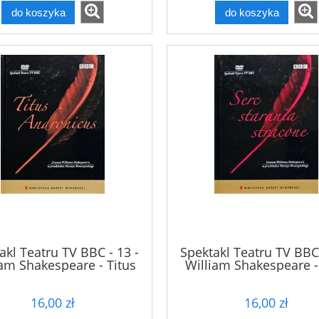
do koszyka
do koszyka
akl Teatru TV BBC - 13 -
Spektakl Teatru TV BBC 
iam Shakespeare - Titus
William Shakespeare -
Andronicus - DVD
starania stracone - 
16,00 zł
16,00 zł