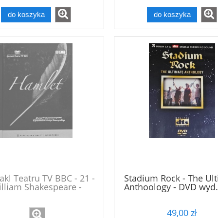
do koszyka
do koszyka
akl Teatru TV BBC - 21 -
Stadium Rock - The Ul
lliam Shakespeare -
Anthoology - DVD wyd.
Hamlet - DVD
49,00 zł