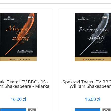
akl Teatru TV BBC - 05 -
Spektakl Teatru TV BBC 
am Shakespeare - Miarka
William Shakespear
za miarkę - DVD
Poskromienie złośnicy
16,00 zł
16,00 zł