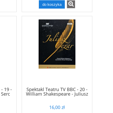
do koszyka
- 19 -
Spektakl Teatru TV BBC - 20 -
 Serc
William Shakespeare - Juliusz
DVD
Cezar - DVD
16,00 zł