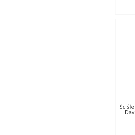
Ściśle
Davi