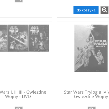
do koszyka
Wars I, II, III - Gwiezdne
Star Wars Trylogia IV V
Wojny - DVD
Gwiezdne Wojny