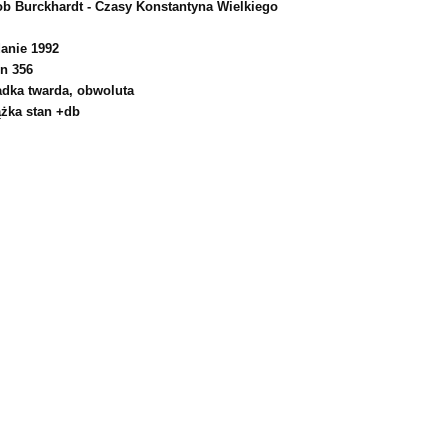
ob Burckhardt - Czasy Konstantyna Wielkiego
anie 1992
on 356
adka twarda, obwoluta
ążka stan +db