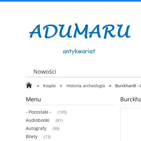
Nowości
»
»
»
Książki
Historia, archeologia
Burckhardt - 
Menu
Burckha
- Pozostałe -
(105)
Audiobooki
(81)
Autografy
(99)
Bilety
(13)