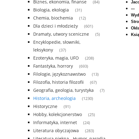
Biznes, ekonomia, finanse
(84)
Jac
---
Biologia, ekologia
(31)
Wyd
Chemia, biochemia
(12)
Str
Dla dzieci i młodzieży
(601)
Okł
Dramaty, utwory sceniczne
(5)
Ksi
Encyklopedie, słowniki,
leksykony
(37)
Ezoteryka, magia, UFO
(208)
Fantastyka, horrory
(693)
Filologie, językoznawstwo
(13)
Filozofia, historia filozofii
(67)
Geografia, geologia, turystyka
(7)
Historia, archeologia
(1230)
Historyczne
(91)
Hobby, kolekcjonerstwo
(25)
Informatyka, internet
(24)
Literatura obyczajowa
(283)
Literatura piękna - Humor, parodia,