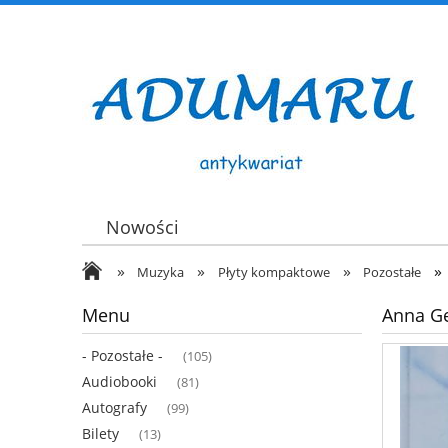
Nowości
»
»
»
»
Muzyka
Płyty kompaktowe
Pozostałe
Menu
Anna G
- Pozostałe -
(105)
Audiobooki
(81)
Autografy
(99)
Bilety
(13)