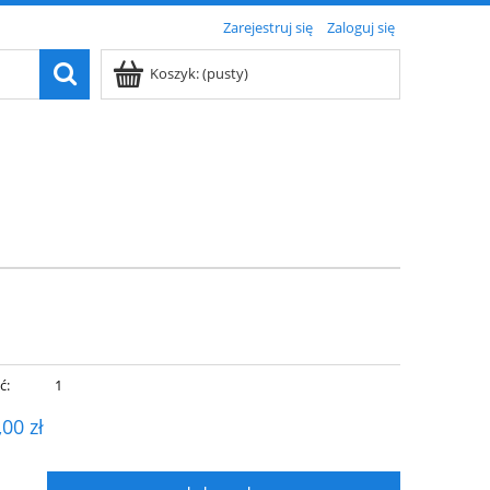
Zarejestruj się
Zaloguj się
Koszyk:
(pusty)
ć:
1
,00 zł