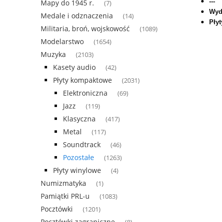
---
Mapy do 1945 r.
(7)
Wyd
Medale i odznaczenia
(14)
Płyt
Militaria, broń, wojskowość
(1089)
Modelarstwo
(1654)
Muzyka
(2103)
Kasety audio
(42)
Płyty kompaktowe
(2031)
Elektroniczna
(69)
Jazz
(119)
Klasyczna
(417)
Metal
(117)
Soundtrack
(46)
Pozostałe
(1263)
Płyty winylowe
(4)
Numizmatyka
(1)
Pamiątki PRL-u
(1083)
Pocztówki
(1201)
Pocztówki zagraniczne