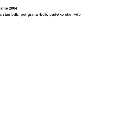
anie 2004
a stan bdb, poligrafia -bdb, pudełko stan +db