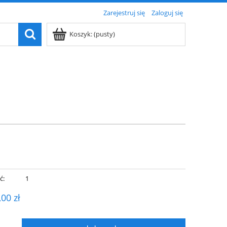
Zarejestruj się
Zaloguj się
Koszyk:
(pusty)
ć:
1
,00 zł