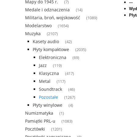
Mapy do 1945 r.
(7)
---
Wyd
Medale i odznaczenia
(14)
Płyt
Militaria, broń, wojskowość
(1089)
Modelarstwo
(1654)
Muzyka
(2107)
Kasety audio
(42)
Płyty kompaktowe
(2035)
Elektroniczna
(69)
Jazz
(119)
Klasyczna
(417)
Metal
(117)
Soundtrack
(46)
Pozostałe
(1267)
Płyty winylowe
(4)
Numizmatyka
(1)
Pamiątki PRL-u
(1083)
Pocztówki
(1201)
Pocztówki zagraniczne