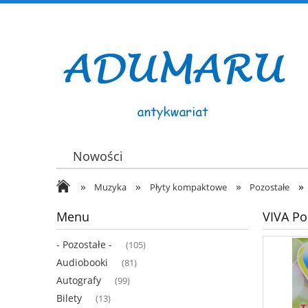
Nowości
»
»
»
»
Muzyka
Płyty kompaktowe
Pozostałe
Menu
VIVA Po
- Pozostałe -
(105)
Audiobooki
(81)
Autografy
(99)
Bilety
(13)